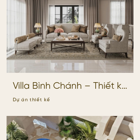
Villa Bình Chánh – Thiết kế
& Thi công Trọn Gói Nội
Dự án thiết kế
Thất Cao Cấp