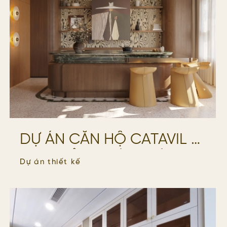
DỰ ÁN CĂN HỘ CATAVIL –
HƠI THỞ NGHỆ THUẬT
Dự án thiết kế
TRONG KHÔNG GIAN
SỐNG ĐƯƠNG ĐẠI