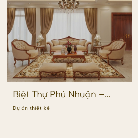
Biệt Thự Phú Nhuận –
Không Gian Sống Đậm
Dự án thiết kế
Chất Tinh Tế