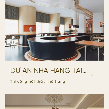
DỰ ÁN NHÀ HÀNG TẠI
PHÁP – HÀNH TRÌNH XUẤT
Thi công nội thất nhà hàng
KHẨU NỘI THẤT VIỆT