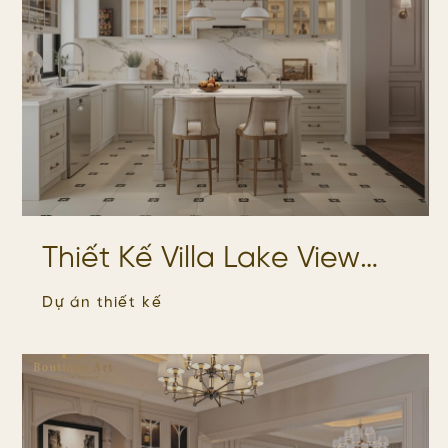
Thiết Kế Villa Lake View
Quận 2 – Vẻ Đẹp Tân Cổ
Dự án thiết kế
Điển Thanh Lịch Trong
Không Gian Sống Đẳng
Cấp