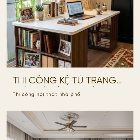
THI CÔNG KỆ TỦ TRANG
TRÍ – KỆ SÁCH – BÀN
Thi công nội thất nhà phố
HỌC_VILLA QUẬN 7