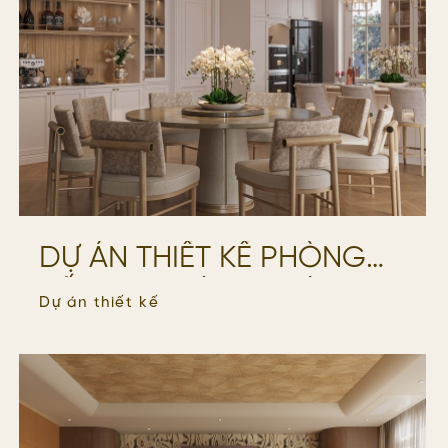
DỰ ÁN THIẾT KẾ PHÒNG
BẾP VILLA BÌNH CHÁNH
Dự án thiết kế