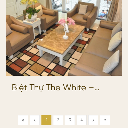
Biệt Thự The White –
Hưng Thái: Không Gian
Sống Tinh Tế & Đẳng Cấp
1
2
3
4