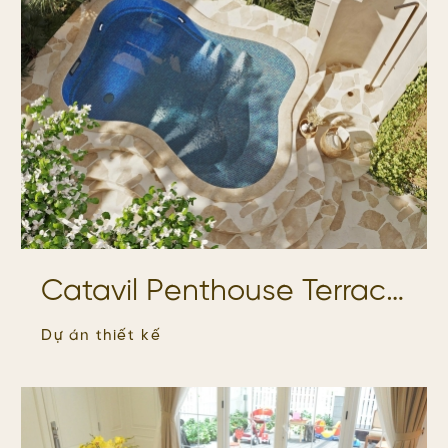
Catavil Penthouse Terrace
– Không gian sống xanh
Dự án thiết kế
chuẩn resort