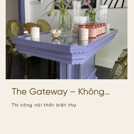
The Gateway – Không
gian của sắc màu và cảm
Thi công nội thất biệt thự
xúc