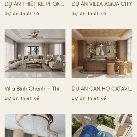
DỰ ÁN THIẾT KẾ PHÒNG
DỰ ÁN VILLA AQUA CITY
BẾP VILLA BÌNH CHÁNH
Dự án thiết kế
Dự án thiết kế
Villa Bình Chánh – Thiết
DỰ ÁN CĂN HỘ CATAVIL
kế & Thi công Trọn Gói
– HƠI THỞ NGHỆ
Dự án thiết kế
Dự án thiết kế
Nội Thất Cao Cấp
THUẬT TRONG KHÔNG
GIAN SỐNG ĐƯƠNG ĐẠI