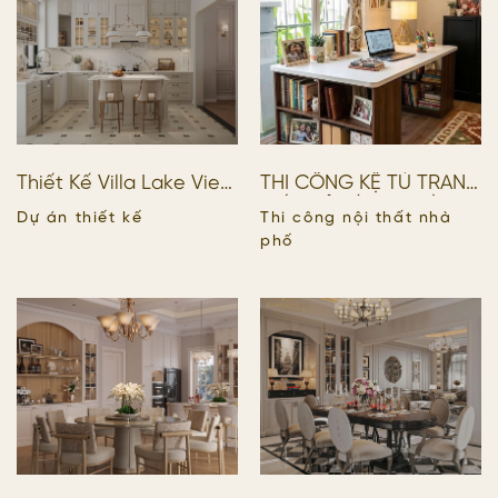
Thiết Kế Villa Lake View
THI CÔNG KỆ TỦ TRANG
Quận 2 – Vẻ Đẹp Tân
TRÍ – KỆ SÁCH – BÀN
Dự án thiết kế
Thi công nội thất nhà
Cổ Điển Thanh Lịch
HỌC_VILLA QUẬN 7
phố
Trong Không Gian Sống
Đẳng Cấp