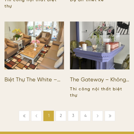
Thi công nội thất biệt
Dự án thiết kế
CHÚ TÙNG
Chất Tinh Tế
thự
Biệt Thự The White –
The Gateway – Không
Hưng Thái: Không Gian
gian của sắc màu và
Thi công nội thất biệt
Sống Tinh Tế & Đẳng
cảm xúc
thự
Cấp
1
2
3
4